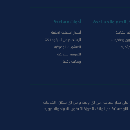
ز الدعم والمساعدة
أدوات مساعدة
لة الشائعة
أسعار العملات الأجنبية
ي ومقترحات
الإستعلام عن الباركود GS1
 أمنية
المنشورات الجمركية
التعريفة الجمركية
وظائف نافذة
على مدار الساعة ، فى اي وقت و من اي مكان ، الخدمات
اللوجستية عبر الهاتف لأجهزة الأيفون، الايباد والاندرويد