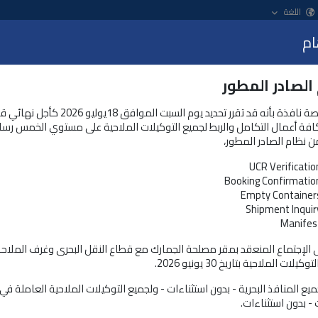
اللغة
ام
عرض
الصادر المطور
الخدمات و المنتجات
نظام التسجيل المُسبق للشحنات
تعلن منصة نافذة بأنه قد تقرر تحديد يوم السبت الموافق 18يولي
كافة أعمال التكامل والربط لجميع التوكيلات الملاحية على مستوي الخمس رسا
ن نظام الصادر المطور،
جدة بالمناطق الحرة
UCR Verificatio
لمناطق الحرة عبر القنوات الإلكترونية
Booking Confirmatio
Empty Container
Shipment Inquir
Manifes
ى الإجتماع المنعقد بمقر مصلحة الجمارك مع قطاع النقل البحرى وغرف الملاح
لات الملاحية بتاريخ 30 يونيو 2026.
يع المنافذ البحرية - بدون استثناءات - ولجميع التوكيلات الملاحية العاملة ف
 - بدون استثناءات.