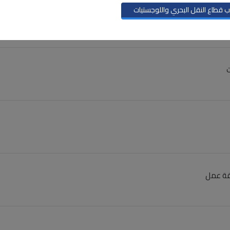
 قطاع النقل البحري واللوجستيات
ج إقرار وارد بضائع متواجدة بالمناطق الحرة
ت