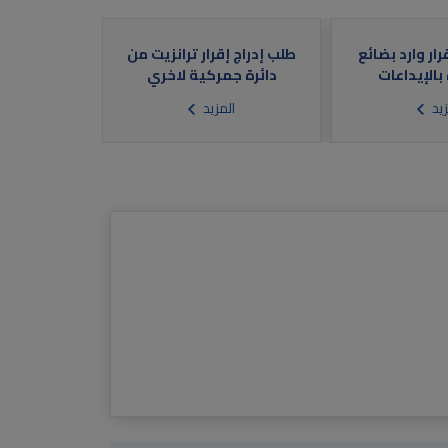
رار وارد بضائع
طلب إدراج إقرار ترانزيت من
بالإيداعات
دائرة جمركية لاخري
زيد
المزيد