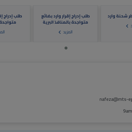
ر شحنة وارد
طلب إدراج إقرار وارد بضائع
طلب إدراج إق
متواجدة بالمنافذ البرية
متواجدة 
د
المزيد
الم
nafeza@mts-e
9am