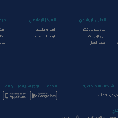
الدليل الإرشادي
المركز الإعلامي
مرك
دليل خدمات نافذة
الأخبار والفاعليات
الأسئ
دليل الإجراءات
الوسائط المتعددة
شكاو
نماذج العمل
نصائح
الشبكات الاجتماعية
الخدمات اللوجيستية عبر الهاتف
ض كل التحديثات
فني
nafeza@mts-egy.
15460