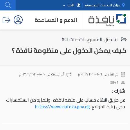
مراكز الخدمات اللوجيستية
اللغة
الدعم و المساعدة
التسجيل المسبق للشحنات ACI
كيف يمكن الدخول على منظومة نافذة ؟
تم النشر في
١٦-٠٦-٢٠٢١ ٠٣:١٧ م
أخر تحديث في
٢٠-٠٨-٢٠٢١ ٠٣:٢٧ م
5941
شارك :
عن طريق انشاء حساب على منصه نافذه ، وللمزيد من الاستفسارات
يرجى زيارة الموقع
https://www.nafeza.gov.eg