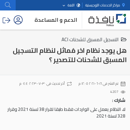
مراكز الخدمات اللوجيستية
اللغة
الدعم و المساعدة
التسجيل المسبق للشحنات ACI
هل يوجد نظام اخر مُماثل لنظام التسجيل
المسبق للشحنات للتصدير ؟
تم النشر في
١٦-٠٦-٢٠٢١ ١٢:٠٥ م
أخر تحديث في
٣٠-٠٧-٢٠٢٣ ٠٤:٤٠ م
4207
شارك :
لا، النظام يعمل على الواردات فقط طبقا لقرار 38 لسنة 2021 وقرار
328 لسنة 2021