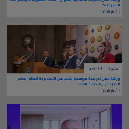
الجمركية"
أخبار نافذة
مايو ٢٤، ٢٠٢٦ ٧:١٠ م
ورشة عمل تدريبية موسعة للمجالس التصديرية لنظام الصادر
الجديد على منصة "نافذة"
أخبار نافذة