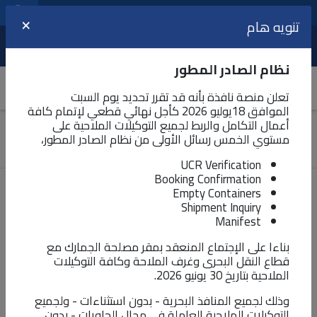
مراكز الخدمات اللوجيستية
اللغة
تنويه هام
×
عرض
نظام الصادر المطور
تعلن منصة نافذة بأنه قد تقرر تحديد يوم السبت
الموافق 18يوليو 2026 كأجل نهائي قطعي لإتمام كافة
أعمال التكامل والربط لجميع التوكيلات الملاحية على
المركز الإعلامي
مستوي الخمس رسائل الأولى من نظام الصادر المطور،
أخبار نافذة
UCR Verification
Booking Confirmation
Empty Containers
ورشة عمل حول نظام التسجيل المسبق
Shipment Inquiry
للشحنات الجوية (ACI) ودورة الإجراءات
Manifest
الطورة لنظام الصادر على منصة "نافذة"
بناءا على الإجتماع المنعقد بمقر مصلحة الجمارك مع
قطاع النقل البحرى وغرف الملاحة وكافة التوكيلات
للاتحاد العربي للمخلصين الجمركيين
الملاحية بتاريخ 30 يونيو 2026.
وذلك لجميع المنافذ البحرية - بدون استثناءات - ولجميع
أخبار نافذة
تم النشر في
ديسمبر ٦، ٢٠٢٥
2310
التوكيلات الملاحية العاملة في مجال الحاويات - بدون