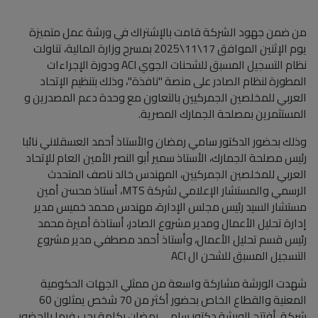
من ضمن جهود الشركة قامت بالإشتراك في ورشة عمل متميزة
يوم الإثنين الموافق 17\11\2025 بمسرح وزارة المالية، تناولت
نظام التسجيل المسبق للشحنات الجوي ACI ودورة الإجراءات
المطورة لنظام الصادر على منصة "نافذة"، وذلك بتنظيم الإتحاد
العربي للمخلصين الجمركيين بالتعاون مع وحدة دعم المصدرين و
المستثمرين بمصلحة الجمارك المصرية.
وذلك بحضور الدكتور سامي رمضان والأستاذ أحمد العسقلاني نائبا
رئيس مصلحة الجمارك، الأستاذ سمير أبو النصر الأمين العام للإتحاد
العربي للمخلصين الجمركيين، المهندس خالد ناصف المتحدث
الرسمي والمستشار الإعلامي لشركة MTS، أستاذ محسن أمين
مستشار السيد رئيس مجلس الإدارة، مهندس محمد خميس مدير
إدارة تحليل الأعمال ومدير مشروع الصادر، أستاذة أميرة محمد
رئيس قسم تحليل الأعمال، وأستاذ أحمد مصطفي مدير مشروع
التسجيل المسبق للشحن ال ACI
شهدت الورشة مشاركة واسعة من ممثلي الجهات الحكومية
المعنية والقطاع الخاص بحضور أكثر من 70 شخص يمثلون 60
شركة. أفتتح الورشة دكتور سامي رمضان بكلمة رحب فيها بالحضور