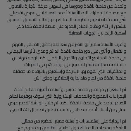
وتحدث عن منصة نافذة ودورها في تسهيل حركة التجارة بالتعاون
مع مصلحة الجمارك، تلاه الأستاذ أحمد العسقلاني بعرض تفصيلي
شرح فيه خطة تطوير منظومة الجمارك ودور نظام التسجيل المسبق
للشحن ال ACI ونظام الصادر الجديد علي منصة نافذة كما ذكر
أهمية الربط بين الجهات المعنية
وأعرب الأستاذ سمير أبو النصر عن سعادته بحضور الملتقي المهم
والفعال وأثني علي دور منصة نافذة الدائم ومدي تأثيرها الإيجابي
في خدمة المجتمع التجاري والتحول الرقمي، كما توجه مهندس
خالد ناصف بكلمة شكر للحضور علي تواجدهم في الندوات
والملتقيات التي تقوم بها الشركة وإستعرض بالأرقام ما حققته
منصة نافذة من نجاح منذ بداية إنطلاقها وحتي الأن
ثم استعرض مهندس محمد خميس وأستاذة أميرة الفاتح أحدث
الإجراءات المطورة والخدمات الإلكترونية التي سوف يوفرها نظام
الصادرالجديد علي منصة "نافذة", كما تم خلال الورشة تقديم عرض
عملي من أستاذ أحمد مصطفي لكيفية تطبيق نظام ال ACI الجوي
تم الإجابة على إستفسارات وأسئلة جميع الحضور من ممثلي
الشركة ومصلحة الجمارك حول تطبيق النظامين ودمجهم مع