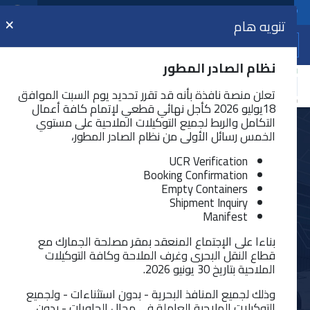
مراكز الخدمات اللوجيستية
اللغة
تنويه هام
×
عرض
نظام الصادر المطور
تعلن منصة نافذة بأنه قد تقرر تحديد يوم السبت الموافق
18يوليو 2026 كأجل نهائي قطعي لإتمام كافة أعمال
التكامل والربط لجميع التوكيلات الملاحية على مستوي
الخمس رسائل الأولى من نظام الصادر المطور،
اخطار حاويات لم ترد
UCR Verification
تتيح الخدمة إمكانية اخطار حاويات لم ترد إلكترونياً
Booking Confirmation
Empty Containers
آخر تحديث : ١٨/٣/٢٠٢٤ - ٨:٥١ ص
Shipment Inquiry
Manifest
بناءا على الإجتماع المنعقد بمقر مصلحة الجمارك مع
قطاع النقل البحرى وغرف الملاحة وكافة التوكيلات
الملاحية بتاريخ 30 يونيو 2026.
وذلك لجميع المنافذ البحرية - بدون استثناءات - ولجميع
التوكيلات الملاحية العاملة في مجال الحاويات - بدون