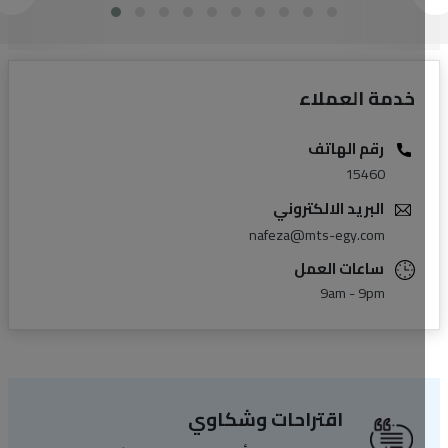
خدمة العملاء
رقم الهاتف
15460
البريد الالكتروني
nafeza@mts-egy.com
ساعات العمل
9am - 9pm
اقتراحات وشكاوي