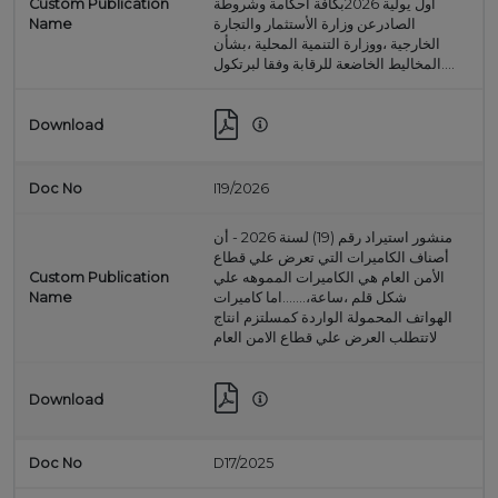
أول يولية 2026بكافة أحكامة وشروطة
الصادرعن وزارة الأستثمار والتجارة
الخارجية ،ووزارة التنمية المحلية ،بشأن
المخاليط الخاضعة للرقابة وفقا لبرتكول....
I19/2026
منشور استيراد رقم (19) لسنة 2026 - أن
أصناف الكاميرات التي تعرض علي قطاع
الأمن العام هي الكاميرات المموهه علي
شكل قلم ،ساعة،.......اما كاميرات
الهواتف المحمولة الواردة كمسلتزم انتاج
لاتتطلب العرض علي قطاع الامن العام
D17/2025