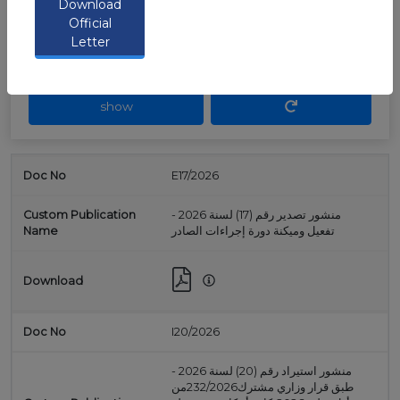
Download
Official
Letter
show
E17/2026
منشور تصدير رقم (17) لسنة 2026 -
تفعيل وميكنة دورة إجراءات الصادر
I20/2026
منشور استيراد رقم (20) لسنة 2026 -
طبق قرار وزاري مشترك232/2026من