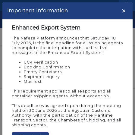
Language
Logistic Centers
×
Important Information
Show
Enhanced Export System
The Nafeza Platform announces that Saturday, 18
July 2026, is the final deadline for all shipping agents
to complete the integration with the first five
messages of the Enhanced Export System:
Customs publications
UCR Verification
See all publications related to the organization of
Booking Confirmation
Empty Containers
the Egyptian customs movement with regard to
Shipment Inquiry
export and import
Manifest
This requirement applies to all seaports and all
container shipping agents, without exception.
This deadline was agreed upon during the meeting
held on 30 June 2026 at the Egyptian Customs
Authority, with the participation of the Maritime
Transport Sector, the Chambers of Shipping, and all
shipping agents.